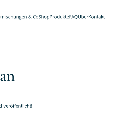
kmischungen & Co
Shop
Produkte
FAQ
Über
Kontakt
 an
 veröffentlicht!